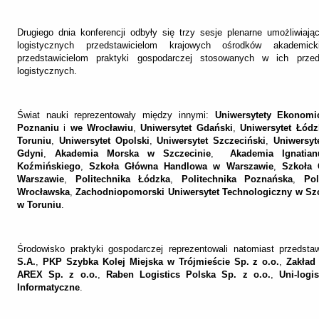
Drugiego dnia konferencji odbyły się trzy sesje plenarne umożliwiają
logistycznych przedstawicielom krajowych ośrodków akademic
przedstawicielom praktyki gospodarczej stosowanych w ich przed
logistycznych.
Świat nauki reprezentowały między innymi:
Uniwersytety Ekonom
Poznaniu
i
we Wrocławiu
,
Uniwersytet Gdański
,
Uniwersytet Łódz
Toruniu
,
Uniwersytet Opolski
,
Uniwersytet Szczeciński
,
Uniwersyt
Gdyni
,
Akademia Morska w Szczecinie
,
Akademia Ignati
Koźmińskiego
,
Szkoła Główna Handlowa w Warszawie
,
Szkoła 
Warszawie
,
Politechnika Łódzka
,
Politechnika Poznańska
,
Po
Wrocławska
,
Zachodniopomorski Uniwersytet Technologiczny w Sz
w Toruniu
.
Środowisko praktyki gospodarczej reprezentowali natomiast przedstaw
S.A.
,
PKP Szybka Kolej Miejska w Trójmieście Sp. z o.o.
,
Zakład
AREX Sp. z o.o.
,
Raben Logistics Polska Sp. z o.o.
,
Uni-logi
Informatyczne
.