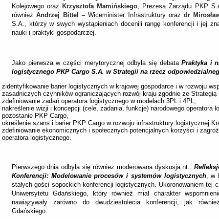
Kolejowego oraz
Krzysztofa Mamińskiego
, Prezesa Zarządu PKP S.A.
również
Andrzej Bittel
– Wiceminister Infrastruktury oraz
dr Mirosła
S.A., którzy w swych wystąpieniach docenili rangę konferencji i jej 
nauki i praktyki gospodarczej.
Jako pierwsza w części merytorycznej odbyła się debata
Praktyka i 
logistycznego PKP Cargo S.A. w Strategii na rzecz odpowiedzialne
zidentyfikowanie barier logistycznych w krajowej gospodarce i w rozwoju ws
zasadniczych czynników ograniczających rozwój kraju zgodnie ze Strategią
zdefiniowanie zadań operatora logistycznego w modelach 3PL i 4PL,
nakreślenie wizji i koncepcji (cele, zadania, funkcje) narodowego operatora l
pozostanie PKP Cargo,
określenie szans i barier PKP Cargo w rozwoju infrastruktury logistycznej Kr
zdefiniowanie ekonomicznych i społecznych potencjalnych korzyści i zagroże
operatora logistycznego.
Pierwszego dnia odbyła się również moderowana dyskusja nt.:
Refleks
Konferencji: Modelowanie procesów i systemów logistycznych
, w 
stałych gości sopockich konferencji logistycznych. Ukoronowaniem tej 
Uniwersytetu Gdańskiego, który również miał charakter wspomnien
nawiązywały zarówno do dwudziestolecia konferencji, jak również
Gdańskiego.