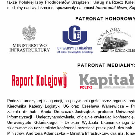
także
Polskiej Izby Producentów Urządzeń i Usług na Rzecz Kolei
medialny nad wydarzeniem sprawowały natomiast
Intermodal News
,
Kap
Podczas uroczystej inauguracji, po przywitaniu gości przez organizator
Kierownika Katedry Logistyki UG oraz
Czesława Warsewicza
– Pre
zabrała
dr hab. Aneta Oniszczuk-Jastrząbek profesor Uniwersy
Informatyzacji i Umiędzynarodowienia, oficjalnie otwierając konferencj
Uniwersytetu Gdańskiego
– Dziekan Wydziału Ekonomicznego UG.
skierowane do uczestników konferencji przesłane przez
prof. dra hab.
Ministrów,
Andrzeja Adamczyka
– Ministra Infrastruktury,
dra inż. Ign