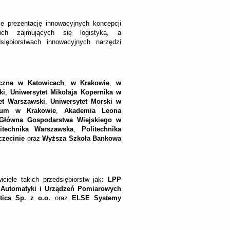
ce prezentację innowacyjnych koncepcji
kich zajmujących się logistyką, a
siębiorstwach innowacyjnych narzędzi
iczne w Katowicach
,
w Krakowie
,
w
ki
,
Uniwersytet Mikołaja Kopernika w
et Warszawski
,
Uniwersytet Morski w
anum w Krakowie
,
Akademia Leona
Główna Gospodarstwa Wiejskiego w
litechnika Warszawska
,
Politechnika
czecinie
oraz
Wyższa Szkoła Bankowa
iciele takich przedsiębiorstw jak:
LPP
 Automatyki i Urządzeń Pomiarowych
stics Sp. z o.o.
oraz
ELSE Systemy