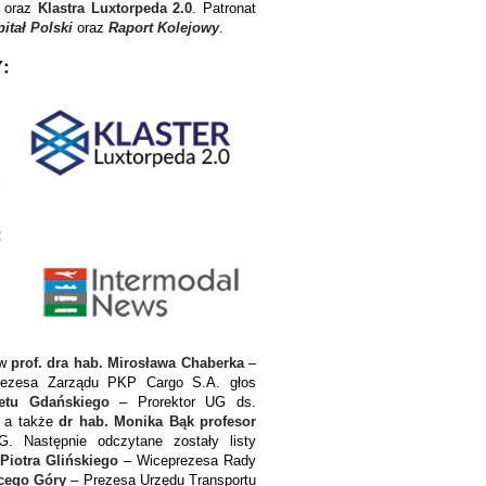
oraz
Klastra Luxtorpeda 2.0
. Patronat
itał Polski
oraz
Raport Kolejowy
.
ów
prof. dra hab. Mirosława Chaberka
–
zesa Zarządu PKP Cargo S.A. głos
tetu Gdańskiego
– Prorektor UG ds.
ę, a także
dr hab. Monika Bąk profesor
 Następnie odczytane zostały listy
 Piotra Glińskiego
– Wiceprezesa Rady
acego Góry
– Prezesa Urzędu Transportu