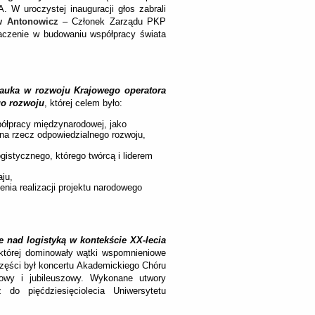
 W uroczystej inauguracji głos zabrali
w Antonowicz
– Członek Zarządu PKP
znaczenie w budowaniu współpracy świata
nauka w rozwoju Krajowego operatora
go rozwoju
, której celem było:
półpracy międzynarodowej, jako
 na rzecz odpowiedzialnego rozwoju,
ogistycznego, którego twórcą i liderem
aju,
nia realizacji projektu narodowego
je nad logistyką w kontekście XX-lecia
której dominowały wątki wspomnieniowe
części był koncertu Akademickiego Chóru
iowy i jubileuszowy. Wykonane utwory
 do pięćdziesięciolecia Uniwersytetu